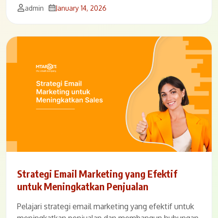
admin
January 14, 2026
Strategi Email Marketing yang Efektif
untuk Meningkatkan Penjualan
Pelajari strategi email marketing yang efektif untuk