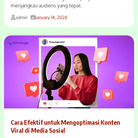
menjangkau audiens yang tepat.
admin
January 14, 2026
Cara Efektif untuk Mengoptimasi Konten
Viral di Media Sosial