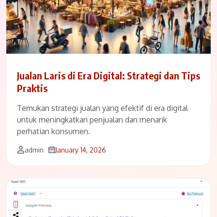
Jualan Laris di Era Digital: Strategi dan Tips
Praktis
Temukan strategi jualan yang efektif di era digital
untuk meningkatkan penjualan dan menarik
perhatian konsumen.
admin
January 14, 2026