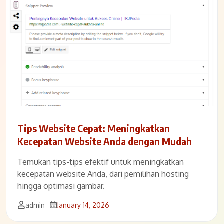
Tips Website Cepat: Meningkatkan
Kecepatan Website Anda dengan Mudah
Temukan tips-tips efektif untuk meningkatkan
kecepatan website Anda, dari pemilihan hosting
hingga optimasi gambar.
admin
January 14, 2026