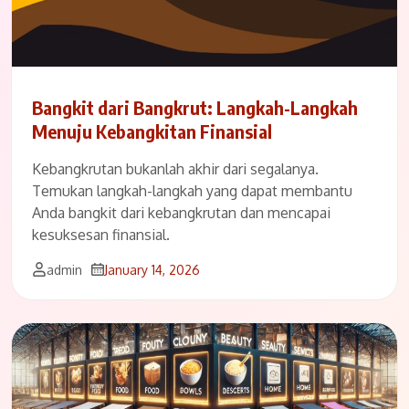
Bangkit dari Bangkrut: Langkah-Langkah
Menuju Kebangkitan Finansial
Kebangkrutan bukanlah akhir dari segalanya.
Temukan langkah-langkah yang dapat membantu
Anda bangkit dari kebangkrutan dan mencapai
kesuksesan finansial.
admin
January 14, 2026