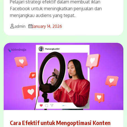
Pelajari strategi efektif dalam membuat iklan
Facebook untuk meningkatkan penjualan dan
menjangkau audiens yang tepat.
admin
January 14, 2026
Cara Efektif untuk Mengoptimasi Konten