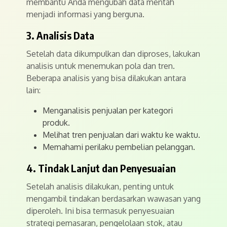
membantu Anda mengubah data mentah
menjadi informasi yang berguna.
3. Analisis Data
Setelah data dikumpulkan dan diproses, lakukan
analisis untuk menemukan pola dan tren.
Beberapa analisis yang bisa dilakukan antara
lain:
Menganalisis penjualan per kategori
produk.
Melihat tren penjualan dari waktu ke waktu.
Memahami perilaku pembelian pelanggan.
4. Tindak Lanjut dan Penyesuaian
Setelah analisis dilakukan, penting untuk
mengambil tindakan berdasarkan wawasan yang
diperoleh. Ini bisa termasuk penyesuaian
strategi pemasaran, pengelolaan stok, atau