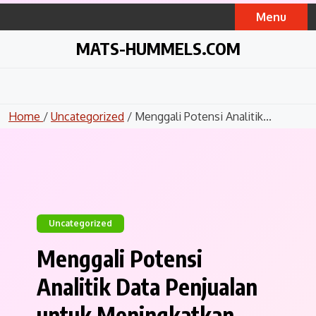
Skip
Menu
to
content
MATS-HUMMELS.COM
Home
/
Uncategorized
/ Menggali Potensi Analitik...
Uncategorized
Menggali Potensi
Analitik Data Penjualan
untuk Meningkatkan