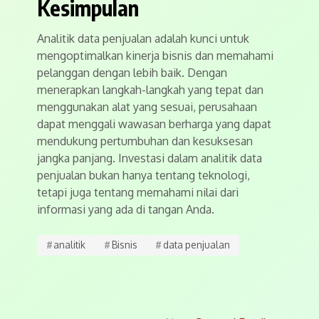
Kesimpulan
Analitik data penjualan adalah kunci untuk
mengoptimalkan kinerja bisnis dan memahami
pelanggan dengan lebih baik. Dengan
menerapkan langkah-langkah yang tepat dan
menggunakan alat yang sesuai, perusahaan
dapat menggali wawasan berharga yang dapat
mendukung pertumbuhan dan kesuksesan
jangka panjang. Investasi dalam analitik data
penjualan bukan hanya tentang teknologi,
tetapi juga tentang memahami nilai dari
informasi yang ada di tangan Anda.
#
analitik
#
Bisnis
#
data penjualan