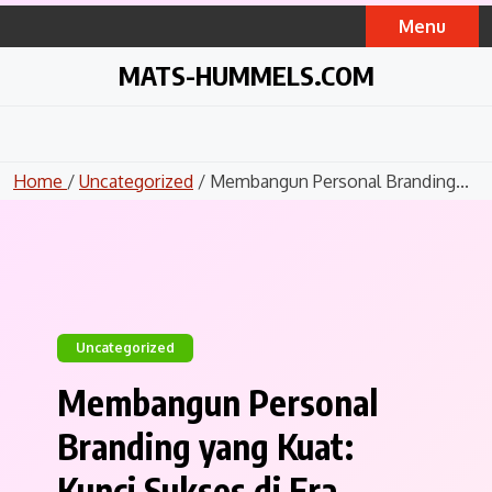
Skip
Menu
to
content
MATS-HUMMELS.COM
Home
/
Uncategorized
/ Membangun Personal Branding...
Uncategorized
Membangun Personal
Branding yang Kuat:
Kunci Sukses di Era