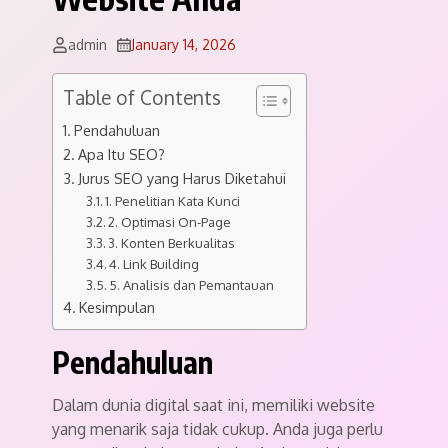
admin
January 14, 2026
Table of Contents
Pendahuluan
Apa Itu SEO?
Jurus SEO yang Harus Diketahui
1. Penelitian Kata Kunci
2. Optimasi On-Page
3. Konten Berkualitas
4. Link Building
5. Analisis dan Pemantauan
Kesimpulan
Pendahuluan
Dalam dunia digital saat ini, memiliki website
yang menarik saja tidak cukup. Anda juga perlu