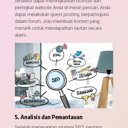
tersebut dapat meningkatkan otoritas dan
peringkat website Anda di mesin pencari. Anda
dapat melakukan guest posting, berpartisipasi
dalam forum, atau membuat konten yang
menarik untuk mendapatkan tautan secara
alami.
5. Analisis dan Pemantauan
Setelah menerapkan strategi SEO, penting