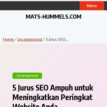
Skip
Menu
to
content
MATS-HUMMELS.COM
Home
/
Uncategorized
/ 5 Jurus SEO...
Uncategorized
5 Jurus SEO Ampuh untuk
Meningkatkan Peringkat
Website Anda