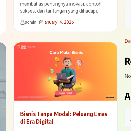
membahas pentingnya inovasi, contoh
sukses, dan tantangan yang dihadapi.
admin
January 14, 2026
Da
R
No
A
Bisnis Tanpa Modal: Peluang Emas
di Era Digital