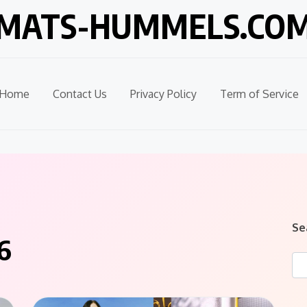
MATS-HUMMELS.CO
Home
Contact Us
Privacy Policy
Term of Service
Se
6