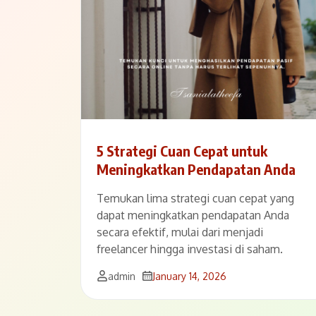
5 Strategi Cuan Cepat untuk
Meningkatkan Pendapatan Anda
Temukan lima strategi cuan cepat yang
dapat meningkatkan pendapatan Anda
secara efektif, mulai dari menjadi
freelancer hingga investasi di saham.
admin
January 14, 2026