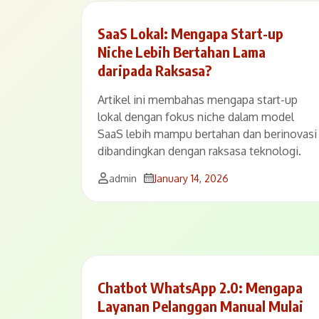
SaaS Lokal: Mengapa Start-up
Niche Lebih Bertahan Lama
daripada Raksasa?
Artikel ini membahas mengapa start-up
lokal dengan fokus niche dalam model
SaaS lebih mampu bertahan dan berinovasi
dibandingkan dengan raksasa teknologi.
admin
January 14, 2026
Chatbot WhatsApp 2.0: Mengapa
Layanan Pelanggan Manual Mulai