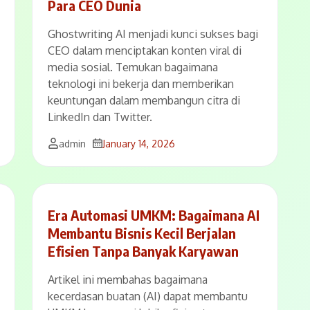
Para CEO Dunia
Ghostwriting AI menjadi kunci sukses bagi
CEO dalam menciptakan konten viral di
media sosial. Temukan bagaimana
teknologi ini bekerja dan memberikan
keuntungan dalam membangun citra di
LinkedIn dan Twitter.
admin
January 14, 2026
Era Automasi UMKM: Bagaimana AI
Membantu Bisnis Kecil Berjalan
Efisien Tanpa Banyak Karyawan
Artikel ini membahas bagaimana
kecerdasan buatan (AI) dapat membantu