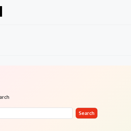
M
arch
Search