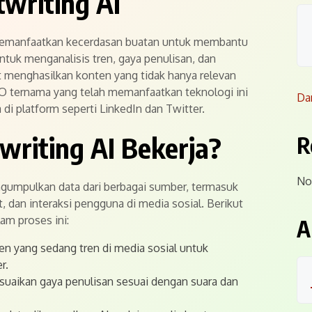
writing AI
 memanfaatkan kecerdasan buatan untuk membantu
uk menganalisis tren, gaya penulisan, dan
at menghasilkan konten yang tidak hanya relevan
EO ternama yang telah memanfaatkan teknologi ini
Da
i platform seperti LinkedIn dan Twitter.
riting AI Bekerja?
R
No
ngumpulkan data dari berbagai sumber, termasuk
t, dan interaksi pengguna di media sosial. Berikut
am proses ini:
A
en yang sedang tren di media sosial untuk
r.
uaikan gaya penulisan sesuai dengan suara dan