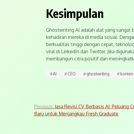
Kesimpulan
Ghostwriting AI adalah alat yang sangat
kehadiran mereka di media sosial. Den
berkualitas tinggi dengan cepat, teknolog
viral di LinkedIn dan Twitter. Jika digun
membangun citra positif dan meningkat
#
AI
#
CEO
#
ghostwriting
#
konten 
Post
Previous:
Jasa Revisi CV Berbasis AI: Peluang 
Baru untuk Menjangkau Fresh Graduate
navigation