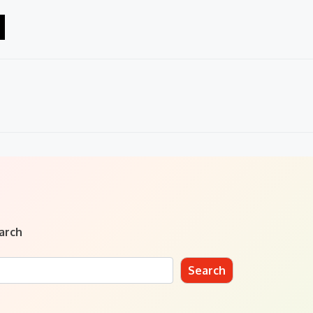
M
arch
Search