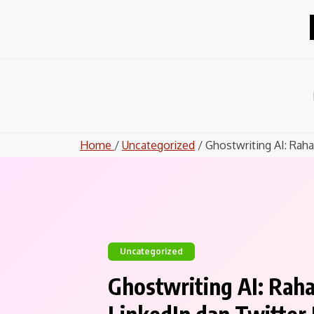
Skip
to
content
Home
/
Uncategorized
/ Ghostwriting AI: Rahas
Uncategorized
Ghostwriting AI: Rahas