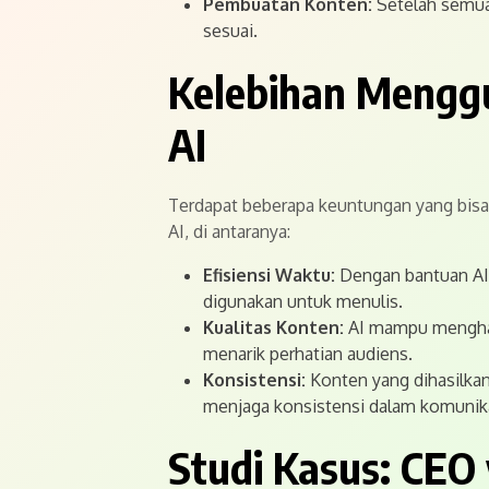
Pembuatan Konten:
Setelah semua
sesuai.
Kelebihan Mengg
AI
Terdapat beberapa keuntungan yang bis
AI, di antaranya:
Efisiensi Waktu:
Dengan bantuan AI
digunakan untuk menulis.
Kualitas Konten:
AI mampu menghasi
menarik perhatian audiens.
Konsistensi:
Konten yang dihasilkan
menjaga konsistensi dalam komunika
Studi Kasus: CEO