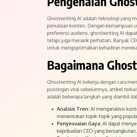
Pengenalan Ghost
Ghostwriting AI adalah teknologi yang
penulisan konten. Dengan kemampuan unt
preferensi audiens, ghostwriting AI dap
tetapi juga menarik perhatian. Banyak C
untuk mengoptimalkan kehadiran mereka d
Bagaimana Ghostw
Ghostwriting AI bekerja dengan cara me
postingan viral sebelumnya, artikel terkai
adalah beberapa langkah yang diambil dal
Analisis Tren:
AI menganalisis kont
menentukan topik-topik yang popule
Penyesuaian Gaya:
AI dapat menyes
kepribadian CEO yang bersangkutan.