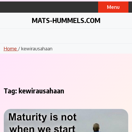
Skip
Menu
to
content
MATS-HUMMELS.COM
Home
/ kewirausahaan
Tag:
kewirausahaan