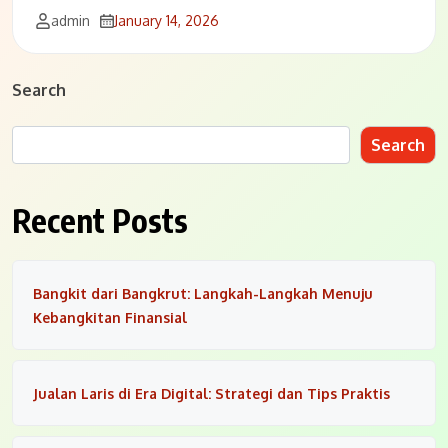
admin
January 14, 2026
Search
Search
Recent Posts
Bangkit dari Bangkrut: Langkah-Langkah Menuju
Kebangkitan Finansial
Jualan Laris di Era Digital: Strategi dan Tips Praktis